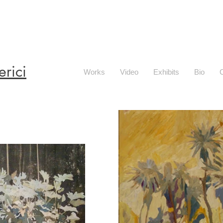
erici
Works
Video
Exhibits
Bio
C